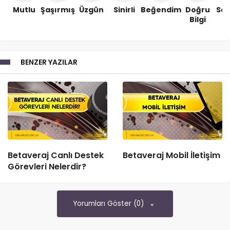
Mutlu
Şaşırmış
Üzgün
Sinirli
Beğendim
Doğru
Se
Bilgi
BENZER YAZILAR
Betaveraj Canlı Destek
Betaveraj Mobil İletişim
Görevleri Nelerdir?
Yorumları Göster (0)