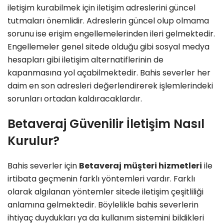
iletişim kurabilmek için iletişim adreslerini güncel
tutmaları önemlidir. Adreslerin güncel olup olmama
sorunu ise erişim engellemelerinden ileri gelmektedir.
Engellemeler genel sitede olduğu gibi sosyal medya
hesapları gibi iletişim alternatiflerinin de
kapanmasına yol açabilmektedir. Bahis severler her
daim en son adresleri değerlendirerek işlemlerindeki
sorunları ortadan kaldıracaklardır.
Betaveraj Güvenilir İletişim Nasıl
Kurulur?
Bahis severler için
Betaveraj
müşteri hizmetleri
ile
irtibata geçmenin farklı yöntemleri vardır. Farklı
olarak algılanan yöntemler sitede iletişim çeşitliliği
anlamına gelmektedir. Böylelikle bahis severlerin
ihtiyaç duydukları ya da kullanım sistemini bildikleri