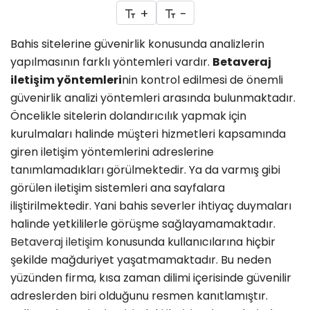
+
-
Bahis sitelerine güvenirlik konusunda analizlerin
yapılmasının farklı yöntemleri vardır.
Betaveraj
iletişim yöntemleri
nin kontrol edilmesi de önemli
güvenirlik analizi yöntemleri arasında bulunmaktadır.
Öncelikle sitelerin dolandırıcılık yapmak için
kurulmaları halinde müşteri hizmetleri kapsamında
giren iletişim yöntemlerini adreslerine
tanımlamadıkları görülmektedir. Ya da varmış gibi
görülen iletişim sistemleri ana sayfalara
iliştirilmektedir. Yani bahis severler ihtiyaç duymaları
halinde yetkililerle görüşme sağlayamamaktadır.
Betaveraj iletişim
konusunda kullanıcılarına hiçbir
şekilde mağduriyet yaşatmamaktadır. Bu neden
yüzünden firma, kısa zaman dilimi içerisinde güvenilir
adreslerden biri olduğunu resmen kanıtlamıştır.