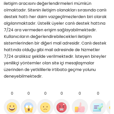
iletişim aracısını değerlendirmeleri mümkün
olmaktadır. Sitenin iletişim olanakları sırasında canlı
destek hattı her daim vazgeçilmezlerden biri olarak
algılanmaktadır. Üstelik üyeler canlı destek hattına
7/24 ara vermeden erişim sağlayabilmektedir.
Kullanıcıların değerlendirebilecekleri iletişim
sistemlerinden bir diğeri mail adresidir. Canlı destek
hattında olduğu gibi mail adresinde de hizmetler
7/24 aralıksız şekilde verilmektedir. İsteyen bireyler
yenilikçi yöntemler olan site içi mesajlaşmalar
üzerinden de yetkililerle irtibata geçme yolunu
deneyebilmektedir.
0
0
0
0
0
0