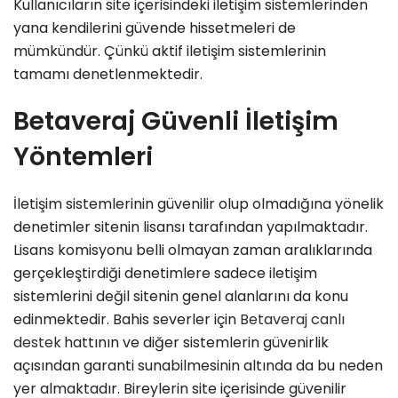
Kullanıcıların site içerisindeki iletişim sistemlerinden
yana kendilerini güvende hissetmeleri de
mümkündür. Çünkü aktif iletişim sistemlerinin
tamamı denetlenmektedir.
Betaveraj Güvenli İletişim
Yöntemleri
İletişim sistemlerinin güvenilir olup olmadığına yönelik
denetimler sitenin lisansı tarafından yapılmaktadır.
Lisans komisyonu belli olmayan zaman aralıklarında
gerçekleştirdiği denetimlere sadece iletişim
sistemlerini değil sitenin genel alanlarını da konu
edinmektedir. Bahis severler için
Betaveraj canlı
destek
hattının ve diğer sistemlerin güvenirlik
açısından garanti sunabilmesinin altında da bu neden
yer almaktadır. Bireylerin site içerisinde güvenilir