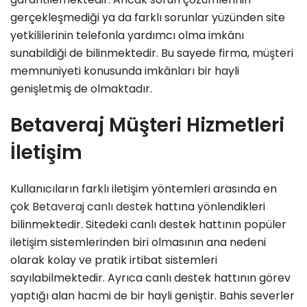
gerçekleşmediği ya da farklı sorunlar yüzünden site
yetkililerinin telefonla yardımcı olma imkânı
sunabildiği de bilinmektedir. Bu sayede firma, müşteri
memnuniyeti konusunda imkânları bir hayli
genişletmiş de olmaktadır.
Betaveraj Müşteri Hizmetleri
İletişim
Kullanıcıların farklı iletişim yöntemleri arasında en
çok
Betaveraj canlı destek
hattına yönlendikleri
bilinmektedir. Sitedeki canlı destek hattının popüler
iletişim sistemlerinden biri olmasının ana nedeni
olarak kolay ve pratik irtibat sistemleri
sayılabilmektedir. Ayrıca canlı destek hattının görev
yaptığı alan hacmi de bir hayli geniştir. Bahis severler