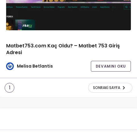
Matbet753.com Kaç Oldu? – Matbet 753 Giriş
Adresi
Melisa Betlantis
DEVAMINI OKU
1
SONRAKI SAYFA