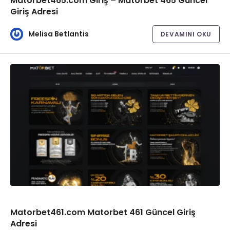
Matorbet465.com Giriş – Matorbet 465 Güncel
Giriş Adresi
Melisa Betlantis
DEVAMINI OKU
Matorbet461.com Matorbet 461 Güncel Giriş
Adresi