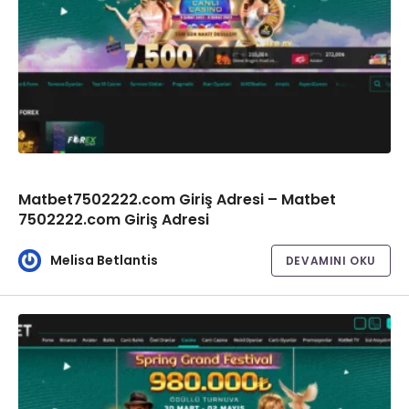
Matbet7502222.com Giriş Adresi – Matbet
7502222.com Giriş Adresi
Melisa Betlantis
DEVAMINI OKU