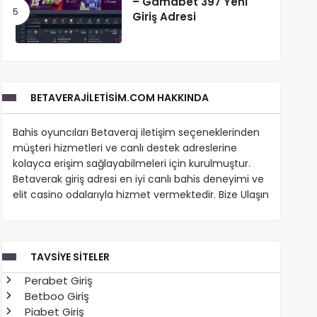
– Gamabet 397 Yeni
Giriş Adresi
BETAVERAJILETISIM.COM HAKKINDA
Bahis oyuncıları Betaveraj iletişim seçeneklerinden
müşteri hizmetleri ve canlı destek adreslerine
kolayca erişim sağlayabilmeleri için kurulmuştur.
Betaverak giriş adresi en iyi canlı bahis deneyimi ve
elit casino odalarıyla hizmet vermektedir.
Bize Ulaşın
TAVSIYE SITELER
Perabet Giriş
Betboo Giriş
Piabet Giriş