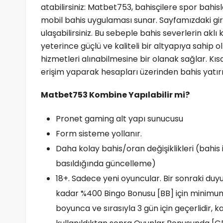
atabilirsiniz: Matbet753, bahisçilere spor bahi
mobil bahis uygulaması sunar. Sayfamızdaki giriş
ulaşabilirsiniz. Bu sebeple bahis severlerin aklı 
yeterince güçlü ve kaliteli bir altyapıya sahip 
hizmetleri alınabilmesine bir olanak sağlar. K
erişim yaparak hesapları üzerinden bahis yatırı
Matbet753 Kombine Yapılabilir mi?
Pronet gaming alt yapı sunucusu
Form sisteme yollanır.
Daha kolay bahis/oran değişiklikleri (bahis
basıldığında güncelleme)
18+. Sadece yeni oyuncular. Bir sonraki duyu
kadar %400 Bingo Bonusu [BB] için minimum 
boyunca ve sırasıyla 3 gün için geçerlidir, ka