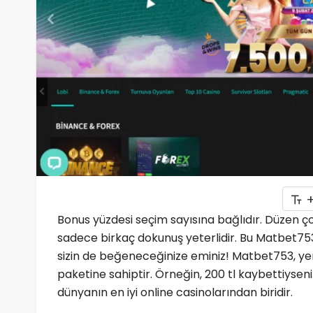
Bonus yüzdesi seçim sayısına bağlıdır. Düzen ç
sadece birkaç dokunuş yeterlidir. Bu Matbet75
sizin de beğeneceğinize eminiz! Matbet753, yen
paketine sahiptir. Örneğin, 200 tl kaybettiyseni
dünyanın en iyi online casinolarından biridir.