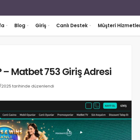
fa
Blog
Giriş
Canlı Destek
Müşteri Hizmetler
– Matbet 753 Giriş Adresi
/2025 tarihinde düzenlendi