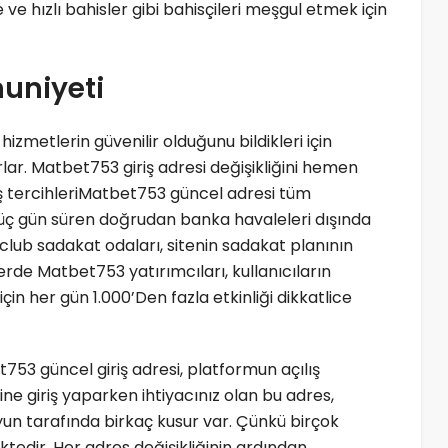
e hızlı bahisler gibi bahisçileri meşgul etmek için
uniyeti
hizmetlerin güvenilir olduğunu bildikleri için
ar. Matbet753 giriş adresi değişikliğini hemen
iriş tercihleriMatbet753 güncel adresi tüm
k üç gün süren doğrudan banka havaleleri dışında
club sadakat odaları, sitenin sadakat planının
yerde Matbet753 yatırımcıları, kullanıcıların
için her gün 1.000’Den fazla etkinliği dikkatlice
753 güncel giriş adresi, platformun açılış
ine giriş yaparken ihtiyacınız olan bu adres,
 oyun tarafında birkaç kusur var. Çünkü birçok
edir. Her adres değişikliğinin ardından