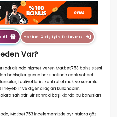
 Al
Matbet Giriş İçin Tıklayınız
Neden Var?
arı adı altında hizmet veren Matbet753 bahis sitesi
eden bahisçiler günün her saatinde canlı sohbet
llanıcılar, faaliyetlerini kontrol etmek ve sorumlu
irleyebilir ve diğer araçları kullanabilir.
lara sahiptir. Bir sonraki başlıklarda bu bonusları
 burada, Matbet753 incelememizde ayrıntılara göz