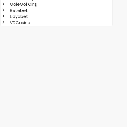
GoleGol Giriş
Betebet
Lidyabet
VDCasino