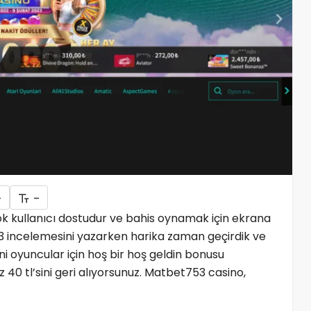
+
-
ok kullanıcı dostudur ve bahis oynamak için ekrana
3 incelemesini yazarken harika zaman geçirdik ve
i oyuncular için hoş bir hoş geldin bonusu
z 40 tl’sini geri alıyorsunuz. Matbet753 casino,