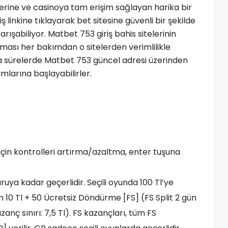
slerine ve casinoya tam erişim sağlayan harika bir
 linkine tıklayarak bet sitesine güvenli bir şekilde
karışabiliyor. Matbet 753 giriş bahis sitelerinin
olması her bakımdan o sitelerden verimlilikle
ısa sürelerde Matbet 753 güncel adresi üzerinden
mlarına başlayabilirler.
 için kontrolleri artırma/azaltma, enter tuşuna
ruya kadar geçerlidir. Seçili oyunda 100 Tl’ye
10 Tl + 50 Ücretsiz Döndürme [FS] (FS Split 2 gün
zanç sınırı: 7,5 Tl). FS kazançları, tüm FS