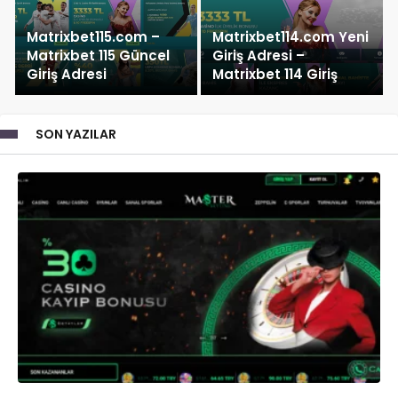
Matrixbet115.com –
Matrixbet114.com Yeni
Matrixbet 115 Güncel
Giriş Adresi –
Giriş Adresi
Matrixbet 114 Giriş
SON YAZILAR