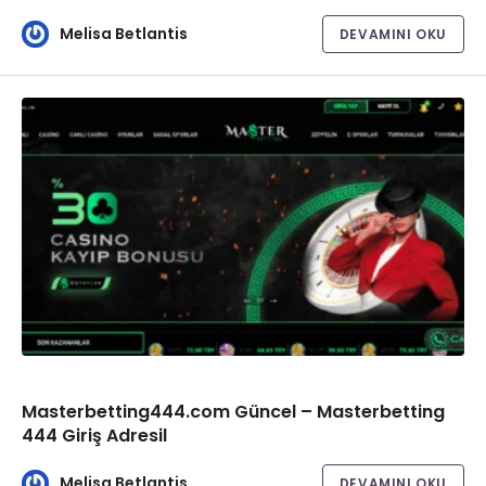
Melisa Betlantis
DEVAMINI OKU
Masterbetting444.com Güncel – Masterbetting
444 Giriş Adresil
Melisa Betlantis
DEVAMINI OKU