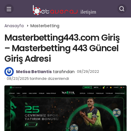
Anasayfa
Masterbetting
Masterbetting443.com Giriş
– Masterbetting 443 Güncel
Giriş Adresi
Melisa Betlantis
tarafından
08/29/2022
08/23/2025 tarihinde düzenlendi