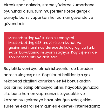
birçok spor dalında, isterse yüzlerce kumarhane
oyununda olsun, tüm müşteriler sitede gerçek
parayla bahis yaparken her zaman güvende ve
güvendedir.
Masterbetting443 Kullanıcı Deneyimi:
Masterbetting443 arayüzü temiz, net ve
gezinmesi inanılmaz derecede kolay, ayrıca farklı
ekran boyutlarına iyi uyum sağlıyor. Kayıt işlemi de
son derece hızlı ve acısızdır.
Böylelikle yeni üye olmak isteyenler de buradan
adrese ulaşmış olur. Popüler etkinlikler için çok
rekabetçi çizgileri korurken, en iyi bonuslardan
bazılarına sahip olmasıyla bilinir. Kaydolduğunuzda,
site bunu hemen yapmanızı isteyecektir ve
kazancınızı çekmeye hazır olduğunuzda, çekim
süresine ekstra işlem günleri eklemek istemediğiniz