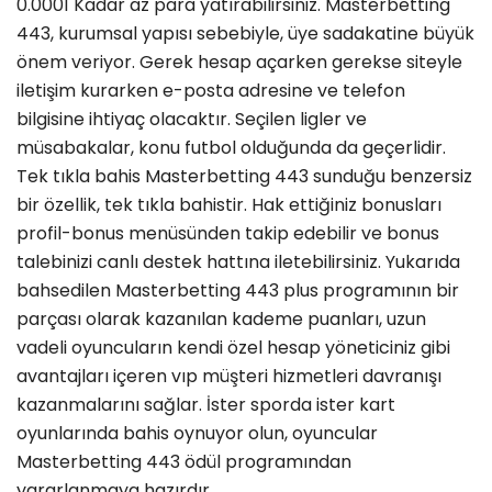
0.0001 Kadar az para yatırabilirsiniz. Masterbetting
443, kurumsal yapısı sebebiyle, üye sadakatine büyük
önem veriyor. Gerek hesap açarken gerekse siteyle
iletişim kurarken e-posta adresine ve telefon
bilgisine ihtiyaç olacaktır. Seçilen ligler ve
müsabakalar, konu futbol olduğunda da geçerlidir.
Tek tıkla bahis Masterbetting 443 sunduğu benzersiz
bir özellik, tek tıkla bahistir. Hak ettiğiniz bonusları
profil-bonus menüsünden takip edebilir ve bonus
talebinizi canlı destek hattına iletebilirsiniz. Yukarıda
bahsedilen Masterbetting 443 plus programının bir
parçası olarak kazanılan kademe puanları, uzun
vadeli oyuncuların kendi özel hesap yöneticiniz gibi
avantajları içeren vıp müşteri hizmetleri davranışı
kazanmalarını sağlar. İster sporda ister kart
oyunlarında bahis oynuyor olun, oyuncular
Masterbetting 443 ödül programından
yararlanmaya hazırdır.