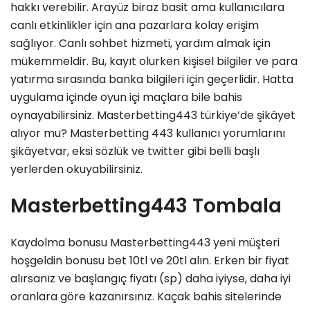
hakkı verebilir. Arayüz biraz basit ama kullanıcılara
canlı etkinlikler için ana pazarlara kolay erişim
sağlıyor. Canlı sohbet hizmeti, yardım almak için
mükemmeldir. Bu, kayıt olurken kişisel bilgiler ve para
yatırma sırasında banka bilgileri için geçerlidir. Hatta
uygulama içinde oyun içi maçlara bile bahis
oynayabilirsiniz. Masterbetting443 türkiye’de şikâyet
alıyor mu? Masterbetting 443 kullanıcı yorumlarını
şikâyetvar, eksi sözlük ve twitter gibi belli başlı
yerlerden okuyabilirsiniz.
Masterbetting443 Tombala
Kaydolma bonusu Masterbetting443 yeni müşteri
hoşgeldin bonusu bet 10tl ve 20tl alın. Erken bir fiyat
alırsanız ve başlangıç fiyatı (sp) daha iyiyse, daha iyi
oranlara göre kazanırsınız. Kaçak bahis sitelerinde