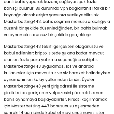
canlı bahis yaparak kazanç sağlayan çok fazla
bahisçi bulunur. Bu durumda vpn bağlantınızı farklı bir
kaynağa alarak erişim şansınızı yenileyebilirsiniz.
Masterbetting443, bahis seçimini menüsü aracılığıyla
düzenli bir şekilde düzenlediğinden, bir bahis bulmak
ve oynamak sorunsuz bir şekilde gerçekleşir.
Masterbetting443 teklifi gerçekten olağanüstü ve
kabul edilenler: kripto, sitede şu ana kadar mevcut
olan en fazla para yatırma seçeneğine sahiptir.
Masterbetting443 uygulaması, ios ve android
kullanıcıları için mevcuttur ve siz hareket halindeyken
oynamanın en kolay yollarından biridir. Üyeler
Masterbetting443 yeni giriş adresi ile sisteme
girdikleri an geniş ürün yelpazesini görerek hemen
bahis oynamaya başlayabilirler. Fırsatı kaçırmamak
için Masterbetting 443 bonusunuzu eşleşmeden
sonraki 14 gün içinde kabul etmeyi unutmayın. İster