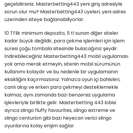
geçebilirsiniz. Masterbetting443 yeni giriş adresiyle
sorun olur mu? Masterbetting443 üyeleri, yeni adres
üzerinden siteye bağlanabiliyorlar.
10 Tl’lik minimum depozito, 5 tl sunan diğer siteler
kadar büyük değildir, para çekme işlemleri için işlem
süresi çoğu tombala sitesinde bulacağınız şeydir.
İndirebileceğiniz Masterbetting443 mobil uygulaması
yok ama merak etmeyin, sitenin mobil sürümünün
kullanımı kolaydır ve bu nedenle bir uygulamanın
eksikliğini kaçırmazsınız. Yalnızca oyun içi bahisleri,
canlı akışı ve erken para çekmeyi desteklemekle
kalmaz, aynı zamanda bazı benzersiz uygulama
işlevleriyle birlikte gelir. Masterbetting 443 lobisi
ayrıca slingo fluffy favourites, slingo extreme ve
slingo centurion gibi bazı heyecan verici slingo
oyunlarına kolay erişim sağlar.