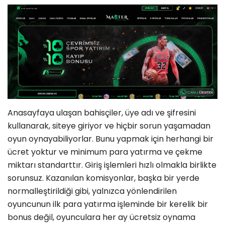
Anasayfaya ulaşan bahisçiler, üye adı ve şifresini
kullanarak, siteye giriyor ve hiçbir sorun yaşamadan
oyun oynayabiliyorlar. Bunu yapmak için herhangi bir
ücret yoktur ve minimum para yatırma ve çekme
miktarı standarttır. Giriş işlemleri hızlı olmakla birlikte
sorunsuz. Kazanılan komisyonlar, başka bir yerde
normalleştirildiği gibi, yalnızca yönlendirilen
oyuncunun ilk para yatırma işleminde bir kerelik bir
bonus değil, oyunculara her ay ücretsiz oynama