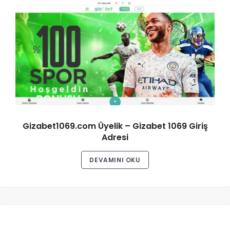
Gizabet1069.com Üyelik – Gizabet 1069 Giriş
Adresi
DEVAMINI OKU