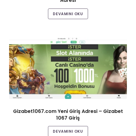
Adresi
DEVAMINI OKU
Gizabet1067.com Yeni Giriş Adresi – Gizabet
1067 Giriş
DEVAMINI OKU