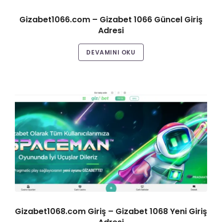
Gizabet1066.com – Gizabet 1066 Güncel Giriş
Adresi
DEVAMINI OKU
Gizabet1068.com Giriş – Gizabet 1068 Yeni Giriş