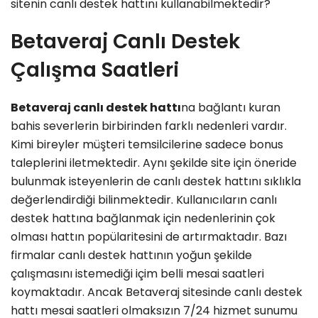
sitenin canlı destek hattını kullanabilmektedir?
Betaveraj Canlı Destek
Çalışma Saatleri
Betaveraj canlı destek hattı
na bağlantı kuran
bahis severlerin birbirinden farklı nedenleri vardır.
Kimi bireyler müşteri temsilcilerine sadece bonus
taleplerini iletmektedir. Aynı şekilde site için öneride
bulunmak isteyenlerin de canlı destek hattını sıklıkla
değerlendirdiği bilinmektedir. Kullanıcıların canlı
destek hattına bağlanmak için nedenlerinin çok
olması hattın popülaritesini de artırmaktadır. Bazı
firmalar canlı destek hattının yoğun şekilde
çalışmasını istemediği içim belli mesai saatleri
koymaktadır. Ancak Betaveraj sitesinde canlı destek
hattı mesai saatleri olmaksızın 7/24 hizmet sunumu