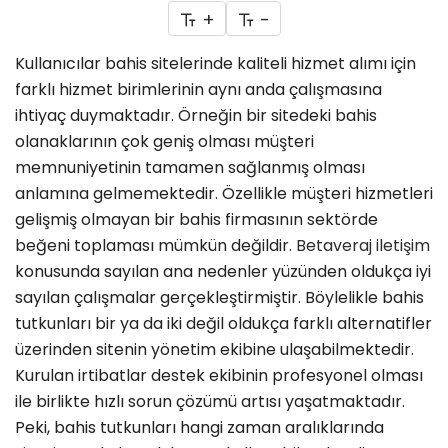
+
-
Kullanıcılar bahis sitelerinde kaliteli hizmet alımı için
farklı hizmet birimlerinin aynı anda çalışmasına
ihtiyaç duymaktadır. Örneğin bir sitedeki bahis
olanaklarının çok geniş olması müşteri
memnuniyetinin tamamen sağlanmış olması
anlamına gelmemektedir. Özellikle müşteri hizmetleri
gelişmiş olmayan bir bahis firmasının sektörde
beğeni toplaması mümkün değildir.
Betaveraj iletişim
konusunda sayılan ana nedenler yüzünden oldukça iyi
sayılan çalışmalar gerçekleştirmiştir. Böylelikle bahis
tutkunları bir ya da iki değil oldukça farklı alternatifler
üzerinden sitenin yönetim ekibine ulaşabilmektedir.
Kurulan irtibatlar destek ekibinin profesyonel olması
ile birlikte hızlı sorun çözümü artısı yaşatmaktadır.
Peki, bahis tutkunları hangi zaman aralıklarında