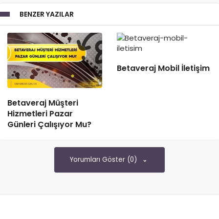
BENZER YAZILAR
Betaveraj Mobil İletişim
Betaveraj Müşteri
Hizmetleri Pazar
Günleri Çalışıyor Mu?
Yorumları Göster (0)