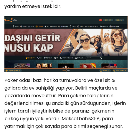
yardım etmeye isteklidir.
Poker odası bazı harika turnuvalara ve özel sit &
go’lara da ev sahipliği yapıyor. Belirli maçlarda ve
pazarlarda mevcuttur. Para çekme taleplerinin
değerlendirilmesi şu anda iki gün sürdüğünden, işlerin
işlem tarafı iyileştirilebilse de paranızı çekmenin
birkaç uygun yolu vardır. Maksatbahis368, para
yatırmak için çok sayıda para birimi seçeneği sunar.