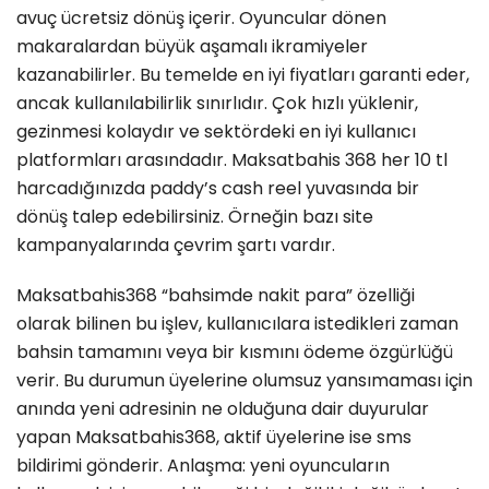
avuç ücretsiz dönüş içerir. Oyuncular dönen
makaralardan büyük aşamalı ikramiyeler
kazanabilirler. Bu temelde en iyi fiyatları garanti eder,
ancak kullanılabilirlik sınırlıdır. Çok hızlı yüklenir,
gezinmesi kolaydır ve sektördeki en iyi kullanıcı
platformları arasındadır. Maksatbahis 368 her 10 tl
harcadığınızda paddy’s cash reel yuvasında bir
dönüş talep edebilirsiniz. Örneğin bazı site
kampanyalarında çevrim şartı vardır.
Maksatbahis368 “bahsimde nakit para” özelliği
olarak bilinen bu işlev, kullanıcılara istedikleri zaman
bahsin tamamını veya bir kısmını ödeme özgürlüğü
verir. Bu durumun üyelerine olumsuz yansımaması için
anında yeni adresinin ne olduğuna dair duyurular
yapan Maksatbahis368, aktif üyelerine ise sms
bildirimi gönderir. Anlaşma: yeni oyuncuların