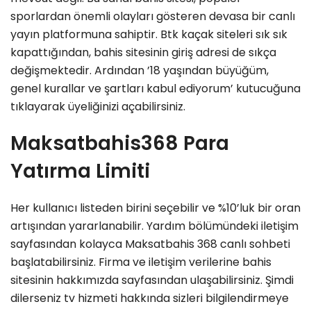
sporlardan önemli olayları gösteren devasa bir canlı
yayın platformuna sahiptir. Btk kaçak siteleri sık sık
kapattığından, bahis sitesinin giriş adresi de sıkça
değişmektedir. Ardından ’18 yaşından büyüğüm,
genel kurallar ve şartları kabul ediyorum’ kutucuğuna
tıklayarak üyeliğinizi açabilirsiniz.
Maksatbahis368 Para
Yatırma Limiti
Her kullanıcı listeden birini seçebilir ve %10’luk bir oran
artışından yararlanabilir. Yardım bölümündeki iletişim
sayfasından kolayca Maksatbahis 368 canlı sohbeti
başlatabilirsiniz. Firma ve iletişim verilerine bahis
sitesinin hakkımızda sayfasından ulaşabilirsiniz. Şimdi
dilerseniz tv hizmeti hakkında sizleri bilgilendirmeye