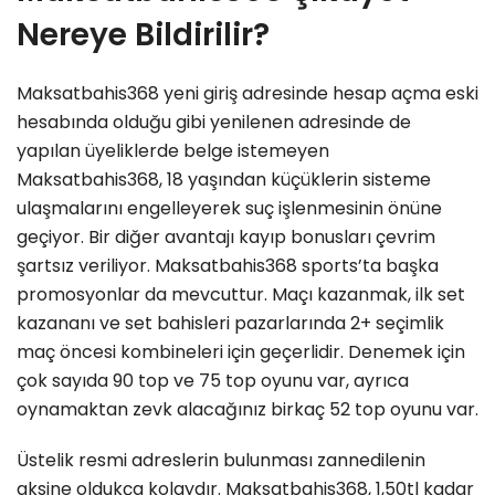
Nereye Bildirilir?
Maksatbahis368 yeni giriş adresinde hesap açma eski
hesabında olduğu gibi yenilenen adresinde de
yapılan üyeliklerde belge istemeyen
Maksatbahis368, 18 yaşından küçüklerin sisteme
ulaşmalarını engelleyerek suç işlenmesinin önüne
geçiyor. Bir diğer avantajı kayıp bonusları çevrim
şartsız veriliyor. Maksatbahis368 sports’ta başka
promosyonlar da mevcuttur. Maçı kazanmak, ilk set
kazananı ve set bahisleri pazarlarında 2+ seçimlik
maç öncesi kombineleri için geçerlidir. Denemek için
çok sayıda 90 top ve 75 top oyunu var, ayrıca
oynamaktan zevk alacağınız birkaç 52 top oyunu var.
Üstelik resmi adreslerin bulunması zannedilenin
aksine oldukça kolaydır. Maksatbahis368, 1,50tl kadar