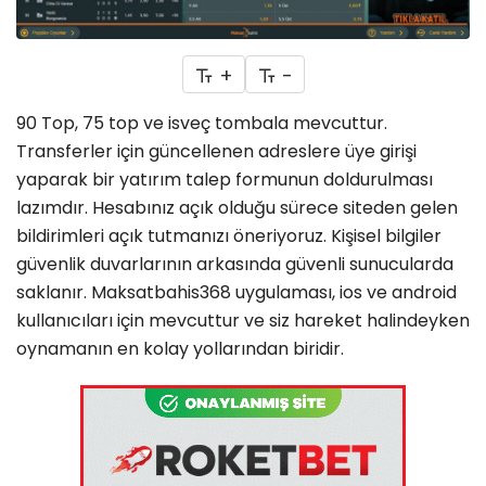
+
-
90 Top, 75 top ve isveç tombala mevcuttur.
Transferler için güncellenen adreslere üye girişi
yaparak bir yatırım talep formunun doldurulması
lazımdır. Hesabınız açık olduğu sürece siteden gelen
bildirimleri açık tutmanızı öneriyoruz. Kişisel bilgiler
güvenlik duvarlarının arkasında güvenli sunucularda
saklanır. Maksatbahis368 uygulaması, ios ve android
kullanıcıları için mevcuttur ve siz hareket halindeyken
oynamanın en kolay yollarından biridir.