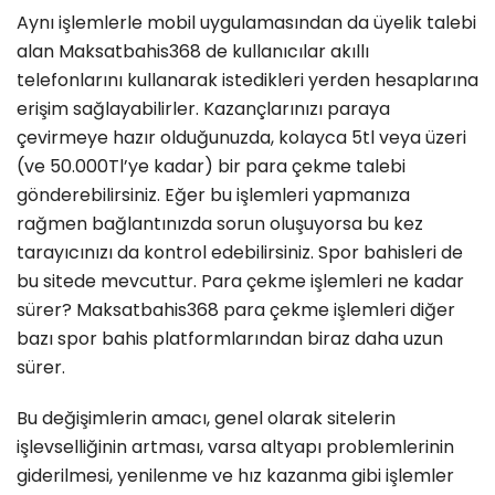
Aynı işlemlerle mobil uygulamasından da üyelik talebi
alan Maksatbahis368 de kullanıcılar akıllı
telefonlarını kullanarak istedikleri yerden hesaplarına
erişim sağlayabilirler. Kazançlarınızı paraya
çevirmeye hazır olduğunuzda, kolayca 5tl veya üzeri
(ve 50.000Tl’ye kadar) bir para çekme talebi
gönderebilirsiniz. Eğer bu işlemleri yapmanıza
rağmen bağlantınızda sorun oluşuyorsa bu kez
tarayıcınızı da kontrol edebilirsiniz. Spor bahisleri de
bu sitede mevcuttur. Para çekme işlemleri ne kadar
sürer? Maksatbahis368 para çekme işlemleri diğer
bazı spor bahis platformlarından biraz daha uzun
sürer.
Bu değişimlerin amacı, genel olarak sitelerin
işlevselliğinin artması, varsa altyapı problemlerinin
giderilmesi, yenilenme ve hız kazanma gibi işlemler