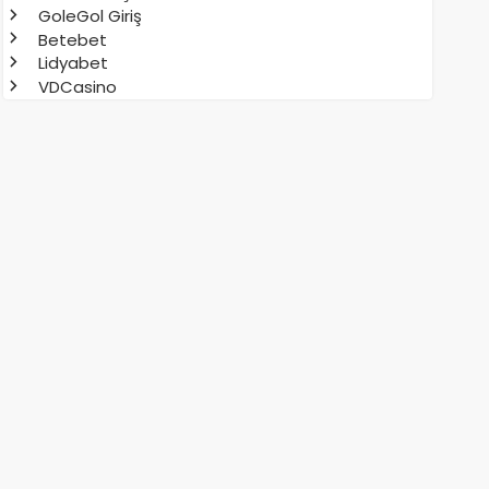
GoleGol Giriş
Betebet
Lidyabet
VDCasino