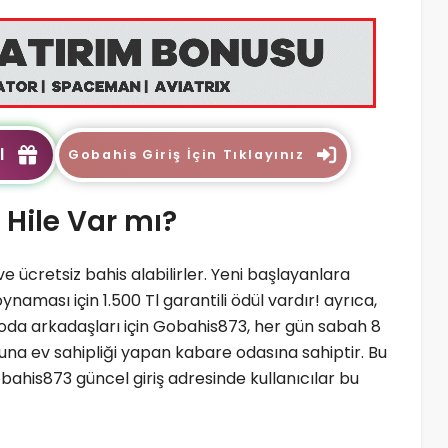
l
Gobahis Giriş İçin Tıklayınız
Hile Var mı?
 ücretsiz bahis alabilirler. Yeni başlayanlara
naması için 1.500 Tl garantili ödül vardır! ayrıca,
da arkadaşları için Gobahis873, her gün sabah 8
una ev sahipliği yapan kabare odasına sahiptir. Bu
ahis873 güncel giriş adresinde kullanıcılar bu