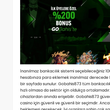
İnanılmaz bankacılık sistemi seçebileceğiniz 1
hesabınıza para eklemek inanılmaz derecede k
bir sayfada sunulur. Gobahis873 tüm bankacılık
hızlı olmasa da sektör için oldukça ortalamadır.
cihazlardan anında erişebilir. Gobahis873 güven
casino için güvenli ve güvenli bir seçimdir. Anca
beklemesi gerekecek. İyi oranlara sahip çok say