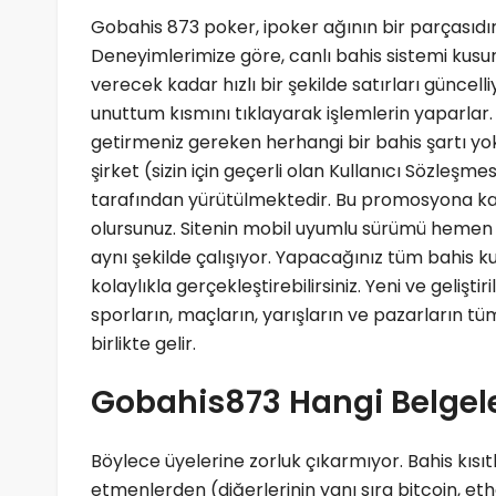
Gobahis 873 poker, ipoker ağının bir parçasıdır 
Deneyimlerimize göre, canlı bahis sistemi kusursu
verecek kadar hızlı bir şekilde satırları güncell
unuttum kısmını tıklayarak işlemlerin yaparla
getirmeniz gereken herhangi bir bahis şartı yo
şirket (sizin için geçerli olan Kullanıcı Sözleşm
tarafından yürütülmektedir. Bu promosyona katı
olursunuz. Sitenin mobil uyumlu sürümü hemen
aynı şekilde çalışıyor. Yapacağınız tüm bahis k
kolaylıkla gerçekleştirebilirsiniz. Yeni ve geliş
sporların, maçların, yarışların ve pazarların tüm
birlikte gelir.
Gobahis873 Hangi Belgele
Böylece üyelerine zorluk çıkarmıyor. Bahis kısıtl
etmenlerden (diğerlerinin yanı sıra bitcoin, ethe