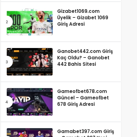
Gizabet1069.com
Üyelik – Gizabet 1069
Giriş Adresi
Ganobet442.com Giriş
Kaç Oldu? – Ganobet
442 Bahis Sitesi
Gameofbet678.com
Güncel – Gameofbet
678 Giriş Adresi
Gamabet397.com Giriş