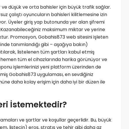
ve düşük ve orta bahisler için büyük trafik sağlar.
z çalıştı oyuncuların bahisleri kilitlemesine izin
iyor. Üyeler giriş yap butonunda yer alan şifremi
r. Kazanabileceğiniz maksimum miktar ve yerine
ktur. Promosyon, Gobahis873 web sitesini işleten
esinde tanımlandığı gibi – aşağıya bakın)
larak, listelenen tüm şartları kabul etmiş
 hemen tüm el cihazlarında harika görünüyor ve
uponu işlemlerinizi yeni platform üzerinden de
tirilmiş Gobahis873 uygulaması, en sevdiğiniz
üne daha kolay erişim için daha iyi bir düzen ile
ri İstemektedir?
amaları ve şartlar ve koşullar geçerlidir. Bu, büyük
m, listecin) eros, stratıs ve tehir gibi daha az