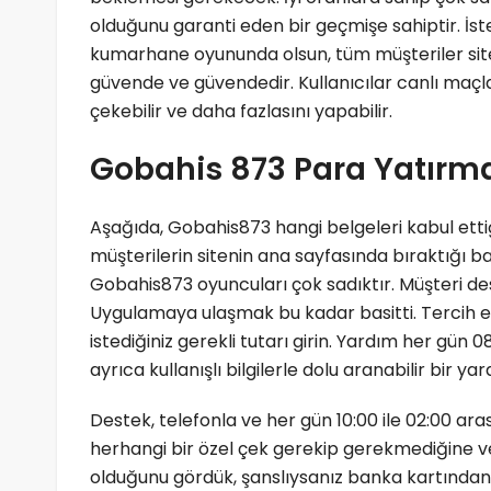
olduğunu garanti eden bir geçmişe sahiptir. İst
kumarhane oyununda olsun, tüm müşteriler si
güvende ve güvendedir. Kullanıcılar canlı maçlar
çekebilir ve daha fazlasını yapabilir.
Gobahis 873 Para Yatırm
Aşağıda, Gobahis873 hangi belgeleri kabul ettiğ
müşterilerin sitenin ana sayfasında bıraktığı b
Gobahis873 oyuncuları çok sadıktır. Müşteri des
Uygulamaya ulaşmak bu kadar basitti. Tercih 
istediğiniz gerekli tutarı girin. Yardım her gün 
ayrıca kullanışlı bilgilerle dolu aranabilir bir ya
Destek, telefonla ve her gün 10:00 ile 02:00 ara
herhangi bir özel çek gerekip gerekmediğine ve
olduğunu gördük, şanslıysanız banka kartından 