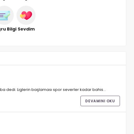
ru Bilgi
Sevdim
a dedi. Liglerin başlaması spor severler kadar bahis…
DEVAMINI OKU