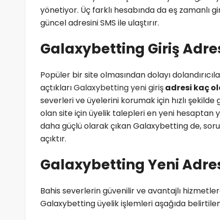
yönetiyor. Üç farklı hesabında da eş zamanlı gi
güncel adresini SMS ile ulaştırır.
Galaxybetting Giriş Adre
Popüler bir site olmasından dolayı dolandırıcıla
açtıkları
Galaxybetting yeni giriş
adresi kaç o
severleri ve üyelerini korumak için hızlı şekilde 
olan site için üyelik talepleri en yeni hesaptan y
daha güçlü olarak çıkan Galaxybetting de, soru
açıktır.
Galaxybetting Yeni Adr
Bahis severlerin güvenilir ve avantajlı hizmetle
Galaxybetting üyelik işlemleri aşağıda belirtilen