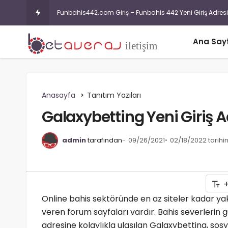
Funbahis442.com Giriş – Funbahis 442 Yeni Giriş Adresi
Ana Say
Anasayfa
Tanıtım Yazıları
Galaxybetting Yeni Giriş 
admin
tarafından
09/26/2021
02/18/2022 tarih
Online bahis sektöründe en az siteler kadar ya
veren forum sayfaları vardır. Bahis severlerin g
adresine kolaylıkla ulaşılan Galaxybetting, sos