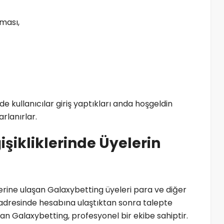
lması,
de kullanıcılar giriş yaptıkları anda hoşgeldin
rlanırlar.
şikliklerinde Üyelerin
ilerine ulaşan Galaxybetting üyeleri para ve diğer
adresinde hesabına ulaştıktan sonra talepte
n Galaxybetting, profesyonel bir ekibe sahiptir.