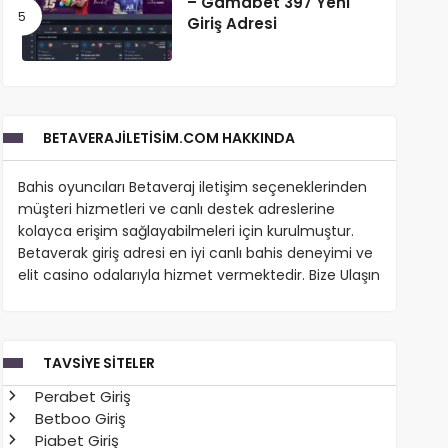
– Gamabet 397 Yeni
Giriş Adresi
BETAVERAJILETISIM.COM HAKKINDA
Bahis oyuncıları Betaveraj iletişim seçeneklerinden
müşteri hizmetleri ve canlı destek adreslerine
kolayca erişim sağlayabilmeleri için kurulmuştur.
Betaverak giriş adresi en iyi canlı bahis deneyimi ve
elit casino odalarıyla hizmet vermektedir.
Bize Ulaşın
TAVSIYE SITELER
Perabet Giriş
Betboo Giriş
Piabet Giriş