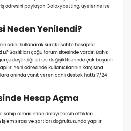
riş adresini paylaşan Galaxybetting, üyelerine ise
si Neden Yenilendi?
rın adını kullanarak sürekli sahte hesaplar
ldu?
Başlıkları çoğu forum sitesinde vardır. Bahis
gerçekleştirdiği adres değişikliklerinde çok başarılı
apılır. Yeni adresinde kullanıcılarının karşısına
lara anında yanıt veren canlı destek hattı 7/24
esinde Hesap Açma
re sahip olmasından dolayı tercih ettikleri
 işlem sırası ve şartları doğrultusunda yapılır;