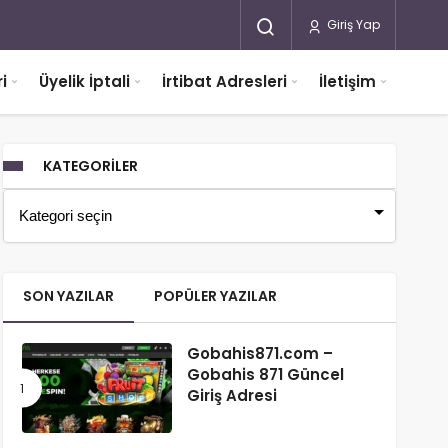
Giriş Yap
i
Üyelik İptali
İrtibat Adresleri
İletişim
KATEGORILER
SON YAZILAR
POPÜLER YAZILAR
Gobahis871.com –
Gobahis 871 Güncel
Giriş Adresi