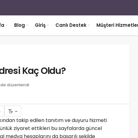
fa
Blog
Giriş
Canlı Destek
Müşteri Hizmetler
Adresi Kaç Oldu?
inde düzenlendi
+
-
kından takip edilen tanıtım ve duyuru hizmeti
ünlük ziyaret ettikleri bu sayfalarda güncel
yal medya hesaplarını da başarılı şekilde