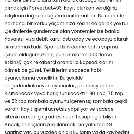
Türkiye’de kurallara tam olarak uyduğundan emin
olmak için Forvetbet493, kayıt olurken verdiğiniz
bilgilerin doğru olduğunu kanıtlamalıdır. Bu nedenle
herhangi bir korku yaşamınıza kesinlikle gerek yoktur.
Çekimlerde gündemde olan yöntemler ise banka
havalesi, visa debit kartı, astropay ve ecopayz olarak
sıralanmaktadır. Spor etkinliklerine bahis yapma
işinde olduğumuzdan, günlük olarak 1000’lerce
etkinliği çok rekabetçi oranlarla kapsadıklarını
bilmek de güzel. Tekliflerimiz sadece hobi
oyuncularına yöneliktir. Bu şekilde
değerlendirilmeyen oyuncular, promosyondan
kısıtlanacak veya hariç tutulacaktır. 90 Top, 75 top
ve 52 top tombala oyununu içeren üç tombala çeşidi
vardır. Kayıt işlemi ücretsiz yapılıyor ve sadece
sitenin en son giriş adresinden hesap açılabiliyor.
Ancak, dönüşlerinizi kullanmak için yalnızca 48
saatiniz var, bu yüzden onları kullanın ya da kaybedin!