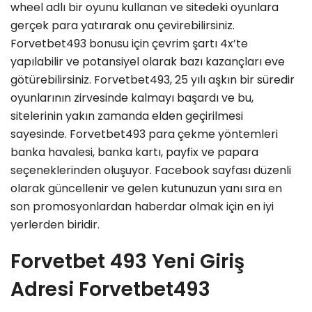
wheel adlı bir oyunu kullanan ve sitedeki oyunlara
gerçek para yatırarak onu çevirebilirsiniz.
Forvetbet493 bonusu için çevrim şartı 4x’te
yapılabilir ve potansiyel olarak bazı kazançları eve
götürebilirsiniz. Forvetbet493, 25 yılı aşkın bir süredir
oyunlarının zirvesinde kalmayı başardı ve bu,
sitelerinin yakın zamanda elden geçirilmesi
sayesinde. Forvetbet493 para çekme yöntemleri
banka havalesi, banka kartı, payfix ve papara
seçeneklerinden oluşuyor. Facebook sayfası düzenli
olarak güncellenir ve gelen kutunuzun yanı sıra en
son promosyonlardan haberdar olmak için en iyi
yerlerden biridir.
Forvetbet 493 Yeni Giriş
Adresi Forvetbet493