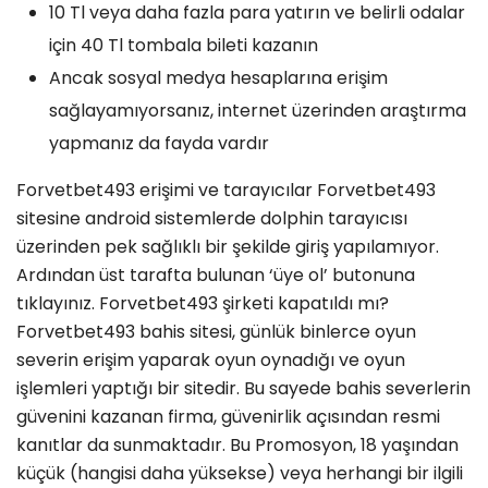
10 Tl veya daha fazla para yatırın ve belirli odalar
için 40 Tl tombala bileti kazanın
Ancak sosyal medya hesaplarına erişim
sağlayamıyorsanız, internet üzerinden araştırma
yapmanız da fayda vardır
Forvetbet493 erişimi ve tarayıcılar Forvetbet493
sitesine android sistemlerde dolphin tarayıcısı
üzerinden pek sağlıklı bir şekilde giriş yapılamıyor.
Ardından üst tarafta bulunan ‘üye ol’ butonuna
tıklayınız. Forvetbet493 şirketi kapatıldı mı?
Forvetbet493 bahis sitesi, günlük binlerce oyun
severin erişim yaparak oyun oynadığı ve oyun
işlemleri yaptığı bir sitedir. Bu sayede bahis severlerin
güvenini kazanan firma, güvenirlik açısından resmi
kanıtlar da sunmaktadır. Bu Promosyon, 18 yaşından
küçük (hangisi daha yüksekse) veya herhangi bir ilgili