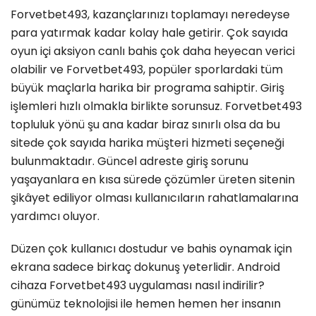
Forvetbet493, kazançlarınızı toplamayı neredeyse
para yatırmak kadar kolay hale getirir. Çok sayıda
oyun içi aksiyon canlı bahis çok daha heyecan verici
olabilir ve Forvetbet493, popüler sporlardaki tüm
büyük maçlarla harika bir programa sahiptir. Giriş
işlemleri hızlı olmakla birlikte sorunsuz. Forvetbet493
topluluk yönü şu ana kadar biraz sınırlı olsa da bu
sitede çok sayıda harika müşteri hizmeti seçeneği
bulunmaktadır. Güncel adreste giriş sorunu
yaşayanlara en kısa sürede çözümler üreten sitenin
şikâyet ediliyor olması kullanıcıların rahatlamalarına
yardımcı oluyor.
Düzen çok kullanıcı dostudur ve bahis oynamak için
ekrana sadece birkaç dokunuş yeterlidir. Android
cihaza Forvetbet493 uygulaması nasıl indirilir?
günümüz teknolojisi ile hemen hemen her insanın