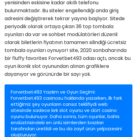
yenisinden eskisine kadar akıllı telefonu
bulunmaktadır. Bu siteler engellendiği anda giriş
adresini değiştirerek tekrar yayına başlıyor. Sitede
periyodik olarak ortaya çıkan 36 top tombala
oyunları da var ve sohbet modülatörleri düzenli
olarak biletlerin fiyatının tamamen silindiği ücretsiz
tombala oyunları oynuyor! site, 2020 sonbaharında
bir fluffy favorites Forvetbet493 odası açtı, ancak bu
oyun ikonik slot oyunundan alınan grafiklere
dayanıyor ve görünürde bir sayı yok.
Forvetbet493 Yazılım ve Oyun Seçimi:
Forvetbet493 casinosu hakkında yazarken, ilk fark
ettiğimiz şey oyunların cansız teklifiydi web
sitesinde sadece kırk slot oyunu ve dört casino
oyunu bulunuyor. Daha sonra, tüm oyunlar, bahis
endüstrisindeki en ünlü isimlerden bazıları
tarafından üretildi ve bu da zayıf ürün yelpazesini
oluşturuyor.