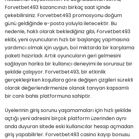
Forvetbet493 kazancınızı birkaç saat içinde
çekebilirsiniz. Forvetbet493 promosyonu doğum
günü geldiğinde e-posta yoluyla iletecektir. Bu
nedenle, haklı olarak beklediğiniz gibi, Forvetbet493
ekibi, yeni oyuncuların hızlı bir başlangıç yapmasına
yardımcı olmak için uygun, bol miktarda bir karşılama
paketi hazırladı. Artık oyuncuların geri gelmesini
sağlayan harika bir kullanıcı deneyimi ile sorunsuz bir
şekilde çalışıyor. Forvetbet493, bir etkinlik
gerçekleşirken koşullara göre değişen çizgileri sürekli
olarak değerlendirmenize olanak tanıyan kapsamlı
bir canlı bahis platformuna sahiptir.
Üyelerinin giriş sorunu yaşamamaları için hızlı şekilde
açtığı yeni adresini birçok platform üzerinden aynı
anda duyuran sitede eski kullanıcılar hesap açmadan
giriş yapabilirler. Forvetbet493 casino kayıp bonusu