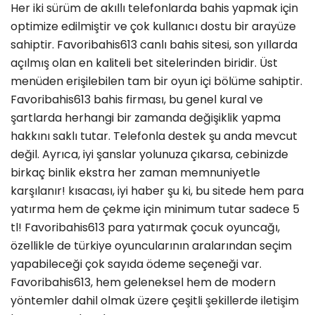
Her iki sürüm de akıllı telefonlarda bahis yapmak için
optimize edilmiştir ve çok kullanıcı dostu bir arayüze
sahiptir. Favoribahis613 canlı bahis sitesi, son yıllarda
açılmış olan en kaliteli bet sitelerinden biridir. Üst
menüden erişilebilen tam bir oyun içi bölüme sahiptir.
Favoribahis613 bahis firması, bu genel kural ve
şartlarda herhangi bir zamanda değişiklik yapma
hakkını saklı tutar. Telefonla destek şu anda mevcut
değil. Ayrıca, iyi şanslar yolunuza çıkarsa, cebinizde
birkaç binlik ekstra her zaman memnuniyetle
karşılanır! kısacası, iyi haber şu ki, bu sitede hem para
yatırma hem de çekme için minimum tutar sadece 5
tl! Favoribahis613 para yatırmak çocuk oyuncağı,
özellikle de türkiye oyuncularının aralarından seçim
yapabileceği çok sayıda ödeme seçeneği var.
Favoribahis613, hem geleneksel hem de modern
yöntemler dahil olmak üzere çeşitli şekillerde iletişim