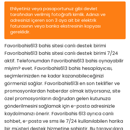
Ehliyetiniz veya pasaportunuz gibi devlet
tarafından verilmiş fotoğraflı kimlik. Adınızı ve
adresinizi içeren son 3 aya ait bir elektrik
faturasının veya banka ekstresinin kopyası
gereklidir.
Favoribahis613 bahis sitesi canlı destek birimi
Favoribahis613 bahis sitesi canlı destek birimi 7/24
aktif. Telefonumdan Favoribahis613 bahis oynayabilir
miyim? evet. Favoribahis613 bahis hesaplayıcısı,
seçimlerinizden ne kadar kazanabileceğinizi
görmenizi sağlar. Favoribahis613i en son teklifler ve
promosyonlardan haberdar olmak istiyorsanız, site
özel promosyonların doğrudan gelen kutunuza
gönderilmesini sağlamak için e-posta adresinizle
kaydolmanızı önerir. Favoribahis 613 ayrıca canlı
sohbet, e-posta ve sms ile 7/24 kullanılabilen harika
bir müşteri destek hizmetine sahiptir. Bu tarayıcılara