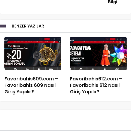
Bilgi
BENZER YAZILAR
Favoribahis609.com –
Favoribahis612.com –
Favoribahis 609 Nasıl
Favoribahis 612 Nasıl
Giriş Yapılır?
Giriş Yapılır?