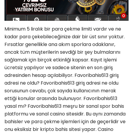
Minimum 5 liralık bir para çekme limiti vardır ve ne
kadar para çekebileceğinize dair bir üst sınır yoktur.
Fırsatlar genellikle ana akım sporlara odaklanır,
ancak tüm müşterilerin sevdiği bir şey bulmalarını
sağlamak için birçok etkinliği kapsar. Kayıt işlemi
ücretsiz yapılıyor ve sadece sitenin en son giriş
adresinden hesap açılabiliyor. Favoribahis613 giriş
adresi ne oldu? Favoribahis613 giriş adresi ne oldu
sorusunun cevabı, çok sayıda kullanıcının merak
ettiği konular arasında bulunuyor. Favoribahis613
yasal mı? Favoribahis613 meşru bir sanal spor bahis
platformu ve sanal casino sitesidir. Bu aynı zamanda
bahisler ve para çekme işlemleri için de geçerlidir ve
onu eksiksiz bir kripto bahis sitesi yapar. Casino