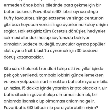
ermeden önce bahis biletinde para çekme için bir
buton bulunur. Favoribahis613 lobisi ayrıca slingo
fluffy favourites, slingo extreme ve slingo centurion
gibi bazı heyecan verici slingo oyunlarına kolay erişim
sağlar. Hak ettiğiniz tüm ücretsiz dönüşler, hediyeler
sekmesi altındaki hesap sayfanızda bekliyor
olmalıdır. Sadece bu değil, oyuncular ayrıca popüler
slot oyunu fruit blast’ta oynamak için 30 bedava
dönüş kazanacaklar.
Site sürekli olarak trendleri takip etti ve yıllar içinde
pek çok yenilendi, tombala lobisini güncellemekten
ve oyun yelpazesini artırmaktan bahsetmiyorum bile.
En hızlısı, 15 dakika içinde yatırılan kripto olacaktır. Bir
bahis sitesinin güvenli olup olmaması demek, bir
anlamda lisanslı olup olmaması anlamına gelir.
Favoribahis 613 bitcoin ile para yatırabilir miyim?