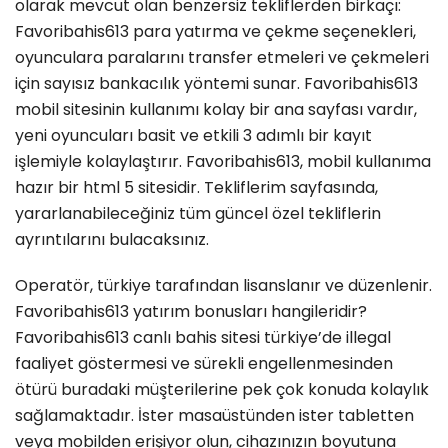
olarak mevcut olan benzersiz tekliflerden birkaçı:
Favoribahis613 para yatırma ve çekme seçenekleri,
oyunculara paralarını transfer etmeleri ve çekmeleri
için sayısız bankacılık yöntemi sunar. Favoribahis613
mobil sitesinin kullanımı kolay bir ana sayfası vardır,
yeni oyuncuları basit ve etkili 3 adımlı bir kayıt
işlemiyle kolaylaştırır. Favoribahis613, mobil kullanıma
hazır bir html 5 sitesidir. Tekliflerim sayfasında,
yararlanabileceğiniz tüm güncel özel tekliflerin
ayrıntılarını bulacaksınız.
Operatör, türkiye tarafından lisanslanır ve düzenlenir.
Favoribahis613 yatırım bonusları hangileridir?
Favoribahis613 canlı bahis sitesi türkiye’de illegal
faaliyet göstermesi ve sürekli engellenmesinden
ötürü buradaki müşterilerine pek çok konuda kolaylık
sağlamaktadır. İster masaüstünden ister tabletten
veya mobilden erişiyor olun, cihazınızın boyutuna