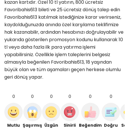
kazan kartıdır. Özel 10 tl yatırın, 800 ücretsiz
Favoribahis613 bileti ve 25 ücretsiz dönüş talep edin
Favoribahis613 katılmak istediğinize karar verirseniz,
kaydolduğunuzda anında özel karşılama teklifimize
hak kazanabilir, ardından hesabınızı doğrulayabilir ve
yukarıda gösterilen promosyon kodunu kullanarak 10
tl veya daha fazla ilk para yatırma işlemi
yapabilirsiniz. Özellikle işlem taleplerini belgesiz
almasıyla beğenilen Favoribahis613, 18 yaşından
büyük olan ve tüm aşamaları geçen herkese olumlu
geri dönüş yapar.
0
0
0
0
0
0
Mutlu
Şaşırmış
Üzgün
Sinirli
Beğendim
Doğru
Se