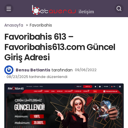
Anasayfa
Favoribahis
Favoribahis 613 –
Favoribahis613.com Güncel
Giriş Adresi
Bensu Betlantis
tarafından
09/06/2022
08/23/2025 tarihinde düzenlendi