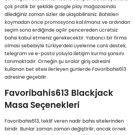
çok pratik bir şekilde google play mağazasında
dilediğiniz zaman sizler de ulaşabilirsiniz. Bahisleri
koymadan önce promosyona katılmanız ve ardından
seçim sona erdiğinde açılır pencereden ücretsiz
bahsi kabul etmeniz gerekecektir. Yabancı bir firma
olması sebebiyle türkiye’deki üyelerine canlı destek,
telegram ve e-posta yoluyla iletişim kurma şansını
tanımaktadır. Örneğin şu sıralar giriş adresini
kullanan bet sitesi ilerleyen günlerde Favoribahis613
adresine geçebilir.
Favoribahis613 Blackjack
Masa Seçenekleri
Favoribahis613, teklif veren nadir bahis sitelerinden
biridir. Bunlar zaman zaman değiştirilir, ancak örnek