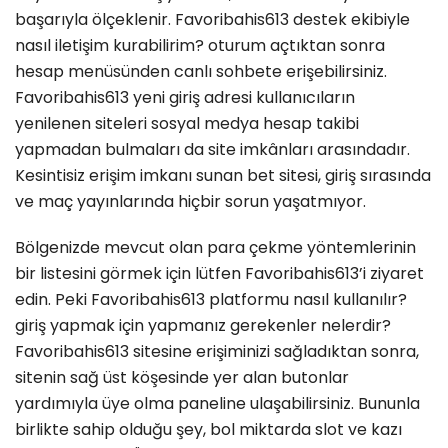
başarıyla ölçeklenir. Favoribahis613 destek ekibiyle
nasıl iletişim kurabilirim? oturum açtıktan sonra
hesap menüsünden canlı sohbete erişebilirsiniz.
Favoribahis613 yeni giriş adresi kullanıcıların
yenilenen siteleri sosyal medya hesap takibi
yapmadan bulmaları da site imkânları arasındadır.
Kesintisiz erişim imkanı sunan bet sitesi, giriş sırasında
ve maç yayınlarında hiçbir sorun yaşatmıyor.
Bölgenizde mevcut olan para çekme yöntemlerinin
bir listesini görmek için lütfen Favoribahis613’i ziyaret
edin. Peki Favoribahis613 platformu nasıl kullanılır?
giriş yapmak için yapmanız gerekenler nelerdir?
Favoribahis613 sitesine erişiminizi sağladıktan sonra,
sitenin sağ üst köşesinde yer alan butonlar
yardımıyla üye olma paneline ulaşabilirsiniz. Bununla
birlikte sahip olduğu şey, bol miktarda slot ve kazı